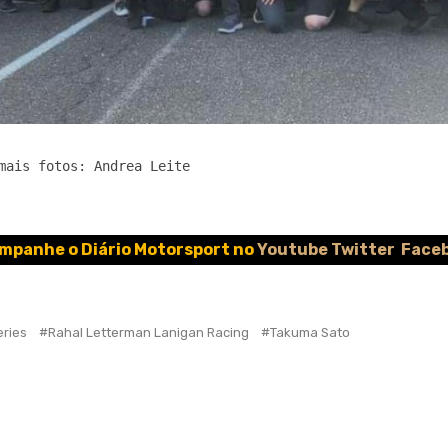
mais fotos: Andrea Leite
mpanhe o Diário Motorsport no
Youtube
Twitter
Face
eries
Rahal Letterman Lanigan Racing
Takuma Sato