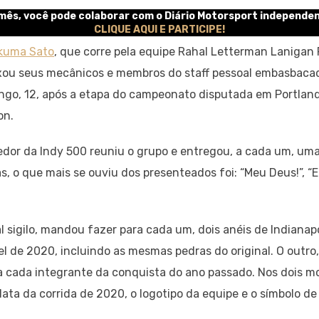
/mês, você pode colaborar com o Diário Motorsport independen
CLIQUE AQUI E PARTICIPE!
kuma Sato
, que corre pela equipe Rahal Letterman Lanigan
ixou seus mecânicos e membros do staff pessoal embasbacad
ngo, 12, após a etapa do campeonato disputada em Portland
on.
dor da Indy 500 reuniu o grupo e entregou, a cada um, uma
as, o que mais se ouviu dos presenteados foi: “Meu Deus!”, “E
l sigilo, mandou fazer para cada um, dois anéis de Indianapo
el de 2020, incluindo as mesmas pedras do original. O outro
a cada integrante da conquista do ano passado. Nos dois m
ata da corrida de 2020, o logotipo da equipe e o símbolo de