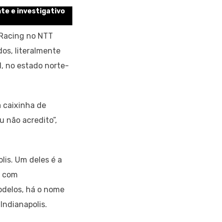
te e investigativo
 Racing no NTT
os, literalmente
, no estado norte-
 caixinha de
u não acredito”,
lis. Um deles é a
, com
odelos, há o nome
 Indianapolis.