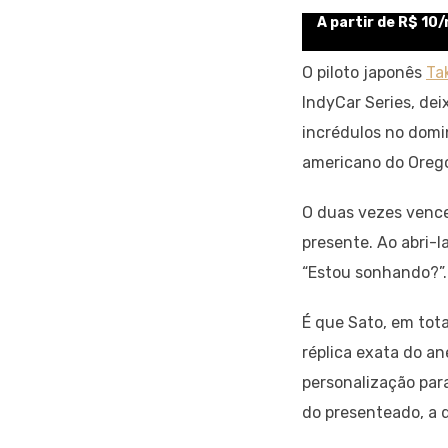
A partir de R$ 10
O piloto japonês
Ta
IndyCar Series, de
incrédulos no domi
americano do Oreg
O duas vezes vence
presente. Ao abri-l
“Estou sonhando?”.
É que Sato, em tota
réplica exata do an
personalização par
do presenteado, a d