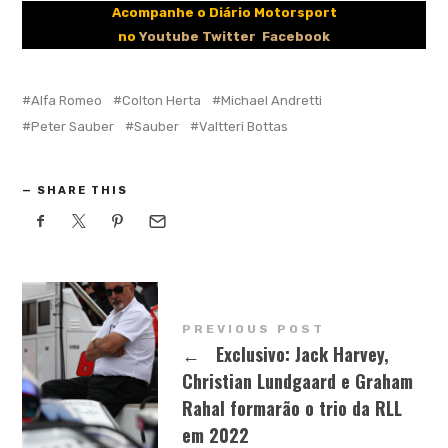
Acompanhe o Diário Motorsport
no
Youtube
Twitter
Facebook
Alfa Romeo
Colton Herta
Michael Andretti
Peter Sauber
Sauber
Valtteri Bottas
SHARE THIS
PREVIOUS POST
←
Exclusivo: Jack Harvey,
Christian Lundgaard e Graham
Rahal formarão o trio da RLL
em 2022