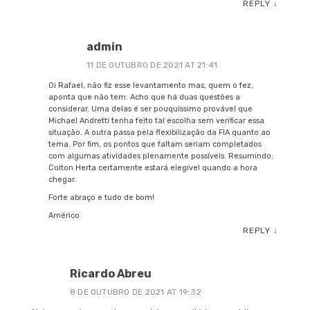
REPLY
↓
admin
11 DE OUTUBRO DE 2021 AT 21:41
Oi Rafael, não fiz esse levantamento mas, quem o fez,
aponta que não tem. Acho que há duas questões a
considerar. Uma delas é ser pouquíssimo provável que
Michael Andretti tenha feito tal escolha sem verificar essa
situação. A outra passa pela flexibilização da FIA quanto ao
tema. Por fim, os pontos que faltam seriam completados
com algumas atividades plenamente possíveis. Resumindo:
Colton Herta certamente estará elegível quando a hora
chegar.
Forte abraço e tudo de bom!
Américo
REPLY
↓
Ricardo Abreu
8 DE OUTUBRO DE 2021 AT 19:32